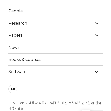
People
expand
Research
child
menu
expand
Papers
child
menu
News
Books & Courses
expand
Software
child
menu
SGVR
YouTube
SGVR Lab
대용량 컴퓨터 그래픽스, 비젼, 로보틱스 연구실 @ 한국
과학기술원